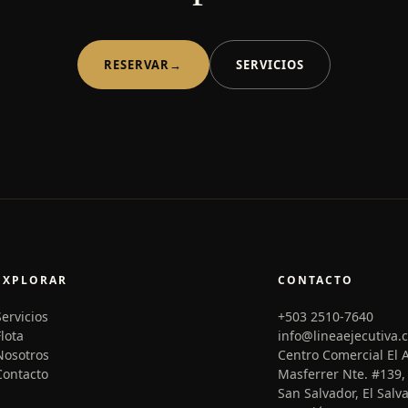
RESERVAR
→
SERVICIOS
EXPLORAR
CONTACTO
Servicios
+503 2510-7640
Flota
info@lineaejecutiva.
Nosotros
Centro Comercial El 
Contacto
Masferrer Nte. #139, 
San Salvador, El Salv