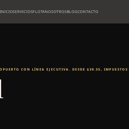
INICIO
SERVICIOS
FLOTA
NOSOTROS
BLOG
CONTACTO
OPUERTO CON LÍNEA EJECUTIVA. DESDE $39.55, IMPUESTOS
l